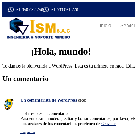
+51 950 032 756
+51 999 061 776
Inicio
Servic
¡Hola, mundo!
Te damos la bienvenida a WordPress. Esta es tu primera entrada. Edítal
Un comentario
Un comentarista de WordPress
dice:
Hola, esto es un comentario.
Para empezar a moderar, editar y borrar comentarios, por favor, visi
Los avatares de los comentaristas provienen de
Gravatar
.
Responder