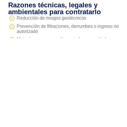
Razones técnicas, legales y
ambientales para contratarlo
Reducción de riesgos geotécnicos
Prevención de filtraciones, derrumbes o ingreso no
autorizado
Mejor imagen corporativa ante la comunidad y
entes reguladores.
Cumplimiento del marco legal minero en Perú.
Cierre ambientalmente responsable y sostenible.
Cuando una empresa minera implementa el
plan de
cierre de mina con tapones
, está apostando por la
seguridad a largo plazo y el respeto por el entorno.