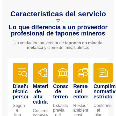
Características del servicio
Lo que diferencia a un proveedor
profesional de tapones mineros
Un verdadero proveedor de
tapones en minería
metálica
y cierre de minas ofrece:
Diseño
Materiales
Consolidación
Remediación
Cumplim
técnico
de
de
del
normativ
personalizado
alta
terrenos
entorno
estricto
calidad
Según
Estabilización
Restauración
Conforme
el
previa
ambiental
al
Concreto
tipo
del
post
plan
bombeado,