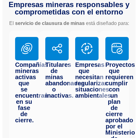
Empresas mineras responsables y
comprometidas con el entorno
El
servicio de clausura de minas
está diseñado para:
Compañías
Titulares
Empresas
Proyectos
mineras
de
que
que
activas
minas
necesitan
requieren
que
abandonadas
regularizar
cumplir
se
o
situaciones
con
encuentran
inactivas.
ambientales.
un
en su
plan
fase
de
de
cierre
cierre.
aprobado
por el
Ministerio